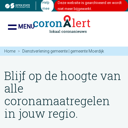
Help
Deze website is gearchiveerd en wordt
mee
niet meer bijgewerkt.
MENU
Home
Dienstverlening gemeente | gemeente Moerdijk
Blijf op de hoogte van
alle
coronamaatregelen
in jouw regio.