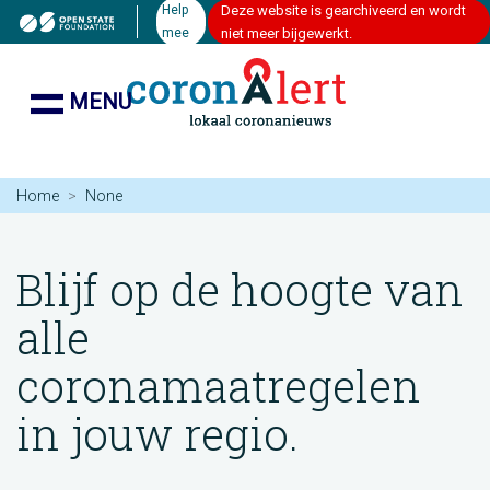
Help
Deze website is gearchiveerd en wordt
mee
niet meer bijgewerkt.
MENU
Home
None
Blijf op de hoogte van
alle
coronamaatregelen
in jouw regio.