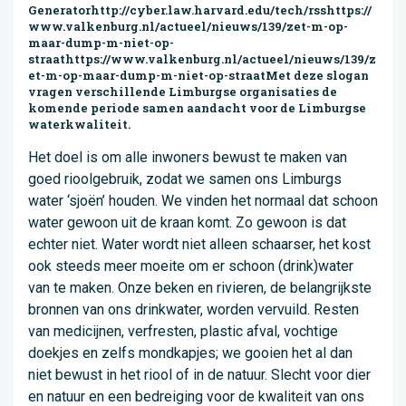
Generatorhttp://cyber.law.harvard.edu/tech/rsshttps://
www.valkenburg.nl/actueel/nieuws/139/zet-m-op-
maar-dump-m-niet-op-
straathttps://www.valkenburg.nl/actueel/nieuws/139/z
et-m-op-maar-dump-m-niet-op-straatMet deze slogan
vragen verschillende Limburgse organisaties de
komende periode samen aandacht voor de Limburgse
waterkwaliteit.
Het doel is om alle inwoners bewust te maken van
goed rioolgebruik, zodat we samen ons Limburgs
water ‘sjoën’ houden. We vinden het normaal dat schoon
water gewoon uit de kraan komt. Zo gewoon is dat
echter niet. Water wordt niet alleen schaarser, het kost
ook steeds meer moeite om er schoon (drink)water
van te maken. Onze beken en rivieren, de belangrijkste
bronnen van ons drinkwater, worden vervuild. Resten
van medicijnen, verfresten, plastic afval, vochtige
doekjes en zelfs mondkapjes; we gooien het al dan
niet bewust in het riool of in de natuur. Slecht voor dier
en natuur en een bedreiging voor de kwaliteit van ons