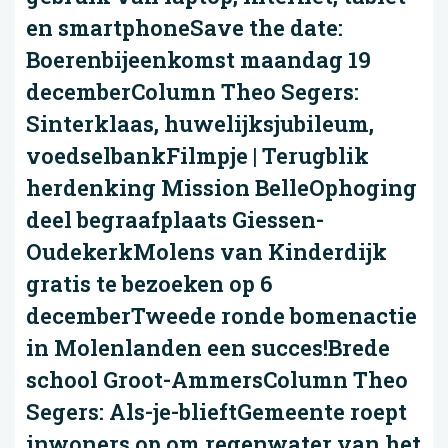
en smartphoneSave the date:
Boerenbijeenkomst maandag 19
decemberColumn Theo Segers:
Sinterklaas, huwelijksjubileum,
voedselbankFilmpje | Terugblik
herdenking Mission BelleOphoging
deel begraafplaats Giessen-
OudekerkMolens van Kinderdijk
gratis te bezoeken op 6
decemberTweede ronde bomenactie
in Molenlanden een succes!Brede
school Groot-AmmersColumn Theo
Segers: Als-je-blieftGemeente roept
inwoners op om regenwater van het