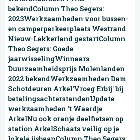
bekendColumn Theo Segers:
2023Werkzaamheden voor bussen-
en camperparkeerplaats Westrand
Nieuw-Lekkerland gestartColumn
Theo Segers: Goede
jaarwisselingWinnaars
Duurzaamheidsprijs Molenlanden
2022 bekendWerkzaamheden Dam
Schotdeuren Arkel'Vroeg Erbij' bij
betalingsachterstandenUpdate
werkzaamheden 't Waardje
ArkelNu ook oranje deelfietsen op
station ArkelSchaats veilig op je
lokale ijsbaanColumn Theo Segers: