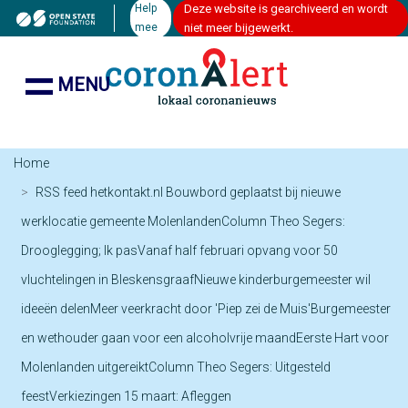
Help
Deze website is gearchiveerd en wordt
mee
niet meer bijgewerkt.
MENU
Home
RSS feed hetkontakt.nl Bouwbord geplaatst bij nieuwe
werklocatie gemeente MolenlandenColumn Theo Segers:
Drooglegging; Ik pasVanaf half februari opvang voor 50
vluchtelingen in BleskensgraafNieuwe kinderburgemeester wil
ideeën delenMeer veerkracht door 'Piep zei de Muis'Burgemeester
en wethouder gaan voor een alcoholvrije maandEerste Hart voor
Molenlanden uitgereiktColumn Theo Segers: Uitgesteld
feestVerkiezingen 15 maart: Afleggen