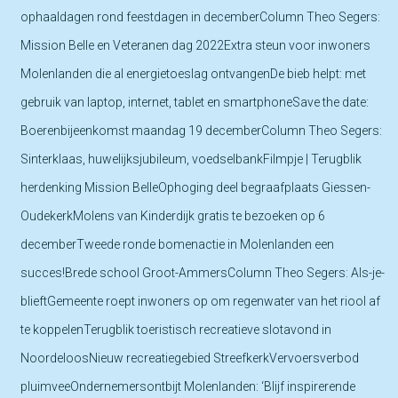
ophaaldagen rond feestdagen in decemberColumn Theo Segers:
Mission Belle en Veteranen dag 2022Extra steun voor inwoners
Molenlanden die al energietoeslag ontvangenDe bieb helpt: met
gebruik van laptop, internet, tablet en smartphoneSave the date:
Boerenbijeenkomst maandag 19 decemberColumn Theo Segers:
Sinterklaas, huwelijksjubileum, voedselbankFilmpje | Terugblik
herdenking Mission BelleOphoging deel begraafplaats Giessen-
OudekerkMolens van Kinderdijk gratis te bezoeken op 6
decemberTweede ronde bomenactie in Molenlanden een
succes!Brede school Groot-AmmersColumn Theo Segers: Als-je-
blieftGemeente roept inwoners op om regenwater van het riool af
te koppelenTerugblik toeristisch recreatieve slotavond in
NoordeloosNieuw recreatiegebied StreefkerkVervoersverbod
pluimveeOndernemersontbijt Molenlanden: ‘Blijf inspirerende