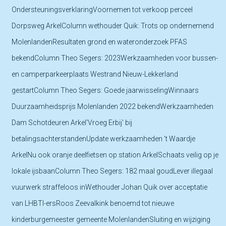
OndersteuningsverklaringVoornemen tot verkoop perceel
Dorpsweg ArkelColumn wethouder Quik: Trots op ondernemend
MolenlandenResultaten grond en wateronderzoek PFAS
bekendColumn Theo Segers: 2023Werkzaamheden voor bussen-
en camperparkeerplaats Westrand Nieuw-Lekkerland
gestartColumn Theo Segers: Goede jaarwisselingWinnaars
Duurzaamheidsprijs Molenlanden 2022 bekendWerkzaamheden
Dam Schotdeuren Arkel'Vroeg Erbij' bij
betalingsachterstandenUpdate werkzaamheden 't Waardje
ArkelNu ook oranje deelfietsen op station ArkelSchaats veilig op je
lokale ijsbaanColumn Theo Segers: 182 maal goudLever illegaal
vuurwerk straffeloos inWethouder Johan Quik over acceptatie
van LHBTI-ersRoos Zeevalkink benoemd tot nieuwe
kinderburgemeester gemeente MolenlandenSluiting en wijziging