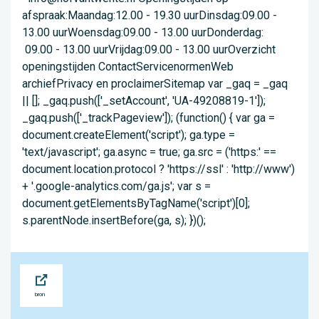
afspraak:Maandag:12.00 - 19.30 uurDinsdag:09.00 -
13.00 uurWoensdag:09.00 - 13.00 uurDonderdag:
09.00 - 13.00 uurVrijdag:09.00 - 13.00 uurOverzicht
openingstijden ContactServicenormenWeb
archiefPrivacy en proclaimerSitemap var _gaq = _gaq
|| []; _gaq.push(['_setAccount', 'UA-49208819-1']);
_gaq.push(['_trackPageview']); (function() { var ga =
document.createElement('script'); ga.type =
'text/javascript'; ga.async = true; ga.src = ('https:' ==
document.location.protocol ? 'https://ssl' : 'http://www')
+ '.google-analytics.com/ga.js'; var s =
document.getElementsByTagName('script')[0];
s.parentNode.insertBefore(ga, s); })();
Bron