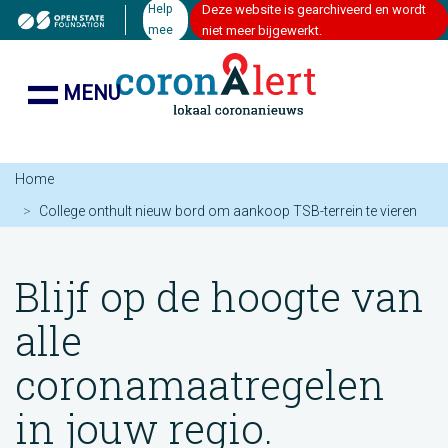
Help
Deze website is gearchiveerd en wordt
mee
niet meer bijgewerkt.
MENU
Home
College onthult nieuw bord om aankoop TSB-terrein te vieren
Blijf op de hoogte van
alle
coronamaatregelen
in jouw regio.