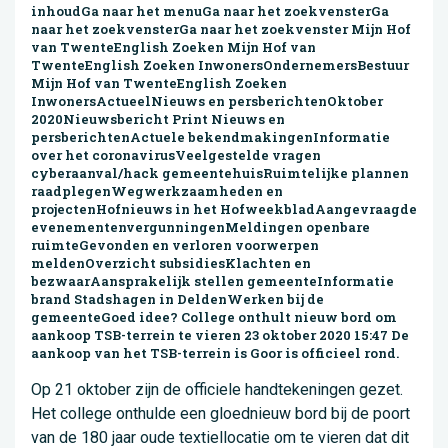
inhoudGa naar het menuGa naar het zoekvensterGa
naar het zoekvensterGa naar het zoekvenster Mijn Hof
van TwenteEnglish Zoeken Mijn Hof van
TwenteEnglish Zoeken InwonersOndernemersBestuur
Mijn Hof van TwenteEnglish Zoeken
InwonersActueelNieuws en persberichtenOktober
2020Nieuwsbericht Print Nieuws en
persberichtenActuele bekendmakingenInformatie
over het coronavirusVeelgestelde vragen
cyberaanval/hack gemeentehuisRuimtelijke plannen
raadplegenWegwerkzaamheden en
projectenHofnieuws in het HofweekbladAangevraagde
evenementenvergunningenMeldingen openbare
ruimteGevonden en verloren voorwerpen
meldenOverzicht subsidiesKlachten en
bezwaarAansprakelijk stellen gemeenteInformatie
brand Stadshagen in DeldenWerken bij de
gemeenteGoed idee? College onthult nieuw bord om
aankoop TSB-terrein te vieren 23 oktober 2020 15:47 De
aankoop van het TSB-terrein is Goor is officieel rond.
Op 21 oktober zijn de officiele handtekeningen gezet.
Het college onthulde een gloednieuw bord bij de poort
van de 180 jaar oude textiellocatie om te vieren dat dit