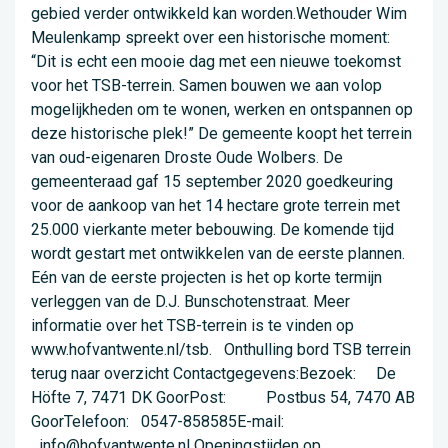
gebied verder ontwikkeld kan worden.Wethouder Wim
Meulenkamp spreekt over een historische moment:
“Dit is echt een mooie dag met een nieuwe toekomst
voor het TSB-terrein. Samen bouwen we aan volop
mogelijkheden om te wonen, werken en ontspannen op
deze historische plek!” De gemeente koopt het terrein
van oud-eigenaren Droste Oude Wolbers. De
gemeenteraad gaf 15 september 2020 goedkeuring
voor de aankoop van het 14 hectare grote terrein met
25.000 vierkante meter bebouwing. De komende tijd
wordt gestart met ontwikkelen van de eerste plannen.
Eén van de eerste projecten is het op korte termijn
verleggen van de D.J. Bunschotenstraat. Meer
informatie over het TSB-terrein is te vinden op
www.hofvantwente.nl/tsb. Onthulling bord TSB terrein
terug naar overzicht Contactgegevens:Bezoek: De
Höfte 7, 7471 DK GoorPost: Postbus 54, 7470 AB
GoorTelefoon: 0547-858585E-mail:
info@hofvantwente.nl Openingstijden op