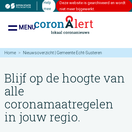
Help
Deze website is gearchiveerd en wordt
mee
niet meer bijgewerkt.
MENU
Home
Nieuwsoverzicht | Gemeente Echt-Susteren
Blijf op de hoogte van
alle
coronamaatregelen
in jouw regio.