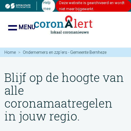
Help
Deze website is gearchiveerd en wordt
mee
niet meer bijgewerkt.
MENU
Home
Ondernemers en zzp'ers - Gemeente Bernheze
Blijf op de hoogte van
alle
coronamaatregelen
in jouw regio.