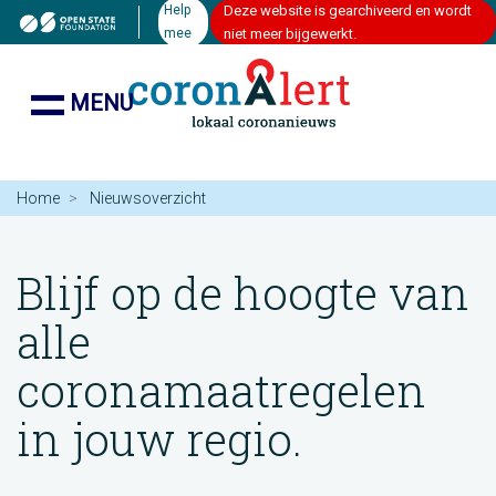
Help
Deze website is gearchiveerd en wordt
mee
niet meer bijgewerkt.
MENU
Home
Nieuwsoverzicht
Blijf op de hoogte van
alle
coronamaatregelen
in jouw regio.