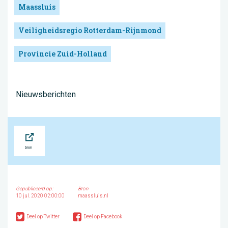
Maassluis
Veiligheidsregio Rotterdam-Rijnmond
Provincie Zuid-Holland
Nieuwsberichten
Bron
Gepubliceerd op:
Bron
10 jul. 2020 02:00:00
maassluis.nl
Deel op Twitter
Deel op Facebook