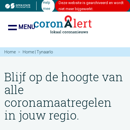
Help
Deze website is gearchiveerd en wordt
mee
niet meer bijgewerkt.
MENU
Home
Home | Tynaarlo
Blijf op de hoogte van
alle
coronamaatregelen
in jouw regio.