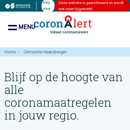
Help
Deze website is gearchiveerd en wordt
mee
niet meer bijgewerkt.
MENU
Home
Gemeente Haaksbergen
Blijf op de hoogte van
alle
coronamaatregelen
in jouw regio.