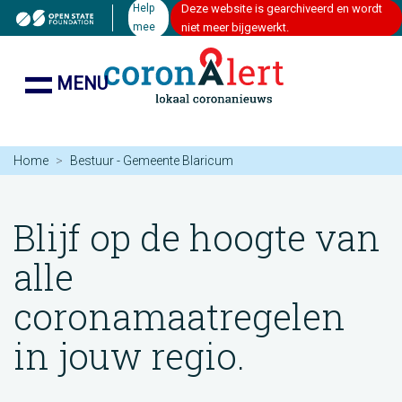
Help
Deze website is gearchiveerd en wordt
mee
niet meer bijgewerkt.
MENU
Home
Bestuur - Gemeente Blaricum
Blijf op de hoogte van
alle
coronamaatregelen
in jouw regio.