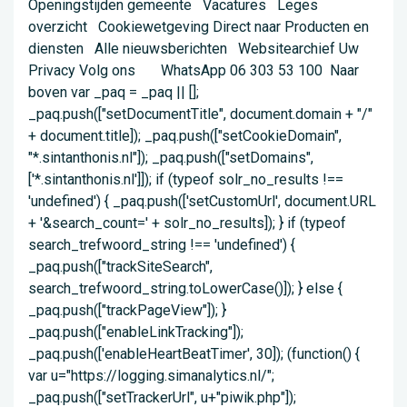
Openingstijden gemeente Vacatures Leges
overzicht Cookiewetgeving Direct naar Producten en
diensten Alle nieuwsberichten Websitearchief Uw
Privacy Volg ons WhatsApp 06 303 53 100 Naar
boven var _paq = _paq || [];
_paq.push(["setDocumentTitle", document.domain + "/"
+ document.title]); _paq.push(["setCookieDomain",
"*.sintanthonis.nl"]); _paq.push(["setDomains",
['*.sintanthonis.nl']]); if (typeof solr_no_results !==
'undefined') { _paq.push(['setCustomUrl', document.URL
+ '&search_count=' + solr_no_results]); } if (typeof
search_trefwoord_string !== 'undefined') {
_paq.push(["trackSiteSearch",
search_trefwoord_string.toLowerCase()]); } else {
_paq.push(["trackPageView"]); }
_paq.push(["enableLinkTracking"]);
_paq.push(['enableHeartBeatTimer', 30]); (function() {
var u="https://logging.simanalytics.nl/";
_paq.push(["setTrackerUrl", u+"piwik.php"]);