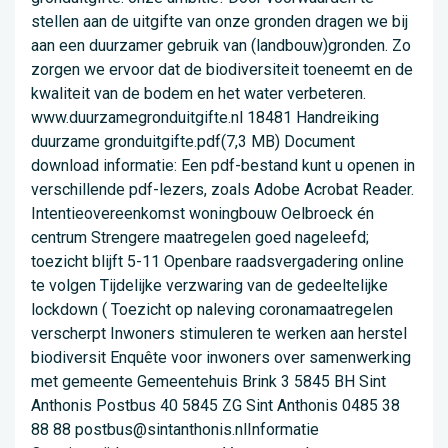
stellen aan de uitgifte van onze gronden dragen we bij
aan een duurzamer gebruik van (landbouw)gronden. Zo
zorgen we ervoor dat de biodiversiteit toeneemt en de
kwaliteit van de bodem en het water verbeteren.
www.duurzamegronduitgifte.nl 18481 Handreiking
duurzame gronduitgifte.pdf(7,3 MB) Document
download informatie: Een pdf-bestand kunt u openen in
verschillende pdf-lezers, zoals Adobe Acrobat Reader.
Intentieovereenkomst woningbouw Oelbroeck én
centrum Strengere maatregelen goed nageleefd;
toezicht blijft 5-11 Openbare raadsvergadering online
te volgen Tijdelijke verzwaring van de gedeeltelijke
lockdown ( Toezicht op naleving coronamaatregelen
verscherpt Inwoners stimuleren te werken aan herstel
biodiversit Enquête voor inwoners over samenwerking
met gemeente Gemeentehuis Brink 3 5845 BH Sint
Anthonis Postbus 40 5845 ZG Sint Anthonis 0485 38
88 88 postbus@sintanthonis.nlInformatie