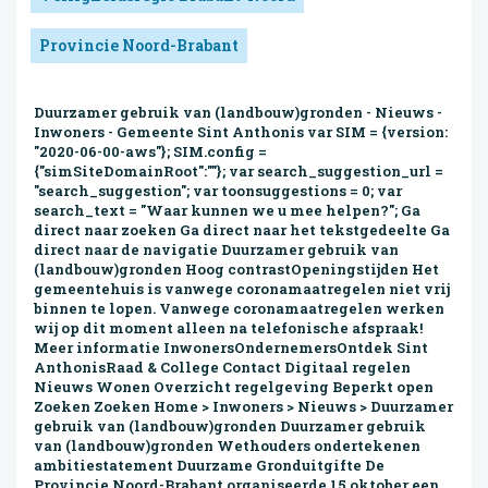
Provincie Noord-Brabant
Duurzamer gebruik van (landbouw)gronden - Nieuws -
Inwoners - Gemeente Sint Anthonis var SIM = {version:
"2020-06-00-aws"}; SIM.config =
{"simSiteDomainRoot":""}; var search_suggestion_url =
"search_suggestion"; var toonsuggestions = 0; var
search_text = "Waar kunnen we u mee helpen?"; Ga
direct naar zoeken Ga direct naar het tekstgedeelte Ga
direct naar de navigatie Duurzamer gebruik van
(landbouw)gronden Hoog contrastOpeningstijden Het
gemeentehuis is vanwege coronamaatregelen niet vrij
binnen te lopen. Vanwege coronamaatregelen werken
wij op dit moment alleen na telefonische afspraak!
Meer informatie InwonersOndernemersOntdek Sint
AnthonisRaad & College Contact Digitaal regelen
Nieuws Wonen Overzicht regelgeving Beperkt open
Zoeken Zoeken Home > Inwoners > Nieuws > Duurzamer
gebruik van (landbouw)gronden Duurzamer gebruik
van (landbouw)gronden Wethouders ondertekenen
ambitiestatement Duurzame Gronduitgifte De
Provincie Noord-Brabant organiseerde 15 oktober een