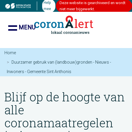
Help
Deze website is gearchiveerd en wordt
mee
niet meer bijgewerkt.
MENU
Home
Duurzamer gebruik van (landbouw)gronden - Nieuws -
Inwoners - Gemeente Sint Anthonis
Blijf op de hoogte van
alle
coronamaatregelen