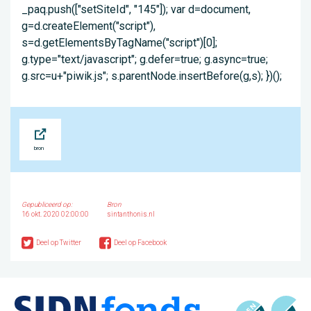
_paq.push(["setSiteId", "145"]); var d=document,
g=d.createElement("script"),
s=d.getElementsByTagName("script")[0];
g.type="text/javascript"; g.defer=true; g.async=true;
g.src=u+"piwik.js"; s.parentNode.insertBefore(g,s); })();
Bron
Gepubliceerd op:
Bron
16 okt. 2020 02:00:00
sintanthonis.nl
Deel op Twitter
Deel op Facebook