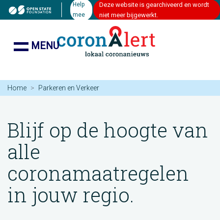
Help
Deze website is gearchiveerd en wordt
mee
niet meer bijgewerkt.
MENU
Home
Parkeren en Verkeer
Blijf op de hoogte van
alle
coronamaatregelen
in jouw regio.