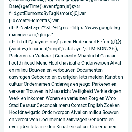
Date().getTime(),event:'gtm.js'});var
f=d.getElementsByTagName(s)[0];var
j=d.createElement(s);var
dl=l!='dataLayer'?'&l='+l:'';j.src='https://www.googletag
manager.com/gtm.js?
id='+i+dl+'';j.async=true;f.parentNode.insertBefore(j,f);})
(window,document,'script','dataLayer','GTM-KDN22S');
Parkeren en Verkeer | Gemeente Maastricht Ga naar
hoofdinhoud Menu Hoofdnavigatie Onderwerpen Afval
en milieu Bouwen en verbouwen Documenten
aanvragen Geboorte en overlijden Iets melden Kunst en
cultuur Ondernemen Onderwijs en jeugd Parkeren en
verkeer Trouwen in Maastricht Veiligheid Verkiezingen
Werk en inkomen Wonen en verhuizen Zorg en Wmo
Stad Bestuur Secondair menu Contact English Zoeken
Hoofdnavigatie Onderwerpen Afval en milieu Bouwen
en verbouwen Documenten aanvragen Geboorte en
overlijden Iets melden Kunst en cultuur Ondernemen