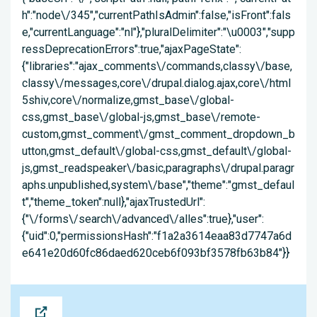
h":"node\/345","currentPathIsAdmin":false,"isFront":fals
e,"currentLanguage":"nl"},"pluralDelimiter":"\u0003","supp
ressDeprecationErrors":true,"ajaxPageState":
{"libraries":"ajax_comments\/commands,classy\/base,
classy\/messages,core\/drupal.dialog.ajax,core\/html
5shiv,core\/normalize,gmst_base\/global-
css,gmst_base\/global-js,gmst_base\/remote-
custom,gmst_comment\/gmst_comment_dropdown_b
utton,gmst_default\/global-css,gmst_default\/global-
js,gmst_readspeaker\/basic,paragraphs\/drupal.paragr
aphs.unpublished,system\/base","theme":"gmst_defaul
t","theme_token":null},"ajaxTrustedUrl":
{"\/forms\/search\/advanced\/alles":true},"user":
{"uid":0,"permissionsHash":"f1a2a3614eaa83d7747a6d
e641e20d60fc86daed620ceb6f093bf3578fb63b84"}}
Bron