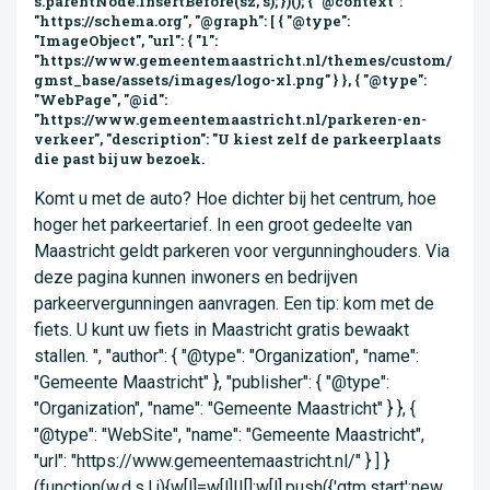
s.parentNode.insertBefore(sz, s); })(); { "@context":
"https://schema.org", "@graph": [ { "@type":
"ImageObject", "url": { "1":
"https://www.gemeentemaastricht.nl/themes/custom/
gmst_base/assets/images/logo-xl.png" } }, { "@type":
"WebPage", "@id":
"https://www.gemeentemaastricht.nl/parkeren-en-
verkeer", "description": "U kiest zelf de parkeerplaats
die past bij uw bezoek.
Komt u met de auto? Hoe dichter bij het centrum, hoe
hoger het parkeertarief. In een groot gedeelte van
Maastricht geldt parkeren voor vergunninghouders. Via
deze pagina kunnen inwoners en bedrijven
parkeervergunningen aanvragen. Een tip: kom met de
fiets. U kunt uw fiets in Maastricht gratis bewaakt
stallen. ", "author": { "@type": "Organization", "name":
"Gemeente Maastricht" }, "publisher": { "@type":
"Organization", "name": "Gemeente Maastricht" } }, {
"@type": "WebSite", "name": "Gemeente Maastricht",
"url": "https://www.gemeentemaastricht.nl/" } ] }
(function(w,d,s,l,i){w[l]=w[l]||[];w[l].push({'gtm.start':new