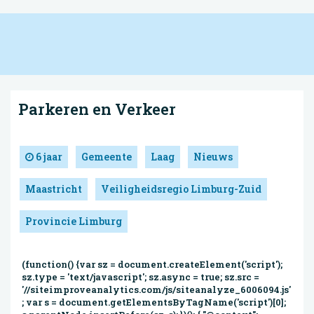
Parkeren en Verkeer
6 jaar
Gemeente
Laag
Nieuws
Maastricht
Veiligheidsregio Limburg-Zuid
Provincie Limburg
(function() {var sz = document.createElement('script');
sz.type = 'text/javascript'; sz.async = true; sz.src =
'//siteimproveanalytics.com/js/siteanalyze_6006094.js'
; var s = document.getElementsByTagName('script')[0];