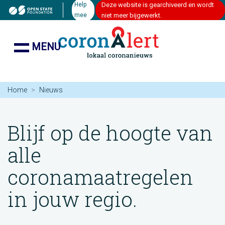
Help
Deze website is gearchiveerd en wordt
mee
niet meer bijgewerkt.
MENU
Home
Nieuws
Blijf op de hoogte van
alle
coronamaatregelen
in jouw regio.