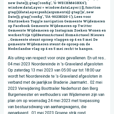
new Date()); gtag('config', 'G-WECHM4GBX6');
window.dataLayer = window.dataLayer || []; function
gtag(){dataLayer.push(arguments);} gtag('js', new
Date()); gtag('config', 'UA-90238320-1'); Lees voor
Startzoeken Toggle navigation Gemeente Wijdemeren
op Facebook Gemeente Wijdemeren op Twitter
Gemeente Wijdemeren op Instagram Zoeken Wonen en
werkenVrije tijdBestuurActueel HomeActueel Nieuws
.. Gemeente steunt oproep vlaggen op 4 en 5 mei De
gemeente Wijdemeren steunt de oproep om de
Nederlandse vlag op 4 en 5 mei recht te hangen.
Als uiting van respect voor onze gevallenen. En uit res...
04 mei 2023 Noordereinde in 's-Graveland afgesloten
Op zaterdag 13 mei 2023 van 05:00 uur tot 18:00 uur
wordt het Noordereinde te ’s-Graveland afgesloten in
verband met de jaarlijkse Braderie Jaarmarkt... 02 mei
2023 Verwijdering Boottrailer Nederhorst den Berg
Burgemeester en wethouders van Wijdemeren zijn van
plan om op woensdag 24 mei 2023 met toepassing
van bestuursdwang van aanhangwagens, die
geparkeerd... 01 mei 2023 Groene strik rond