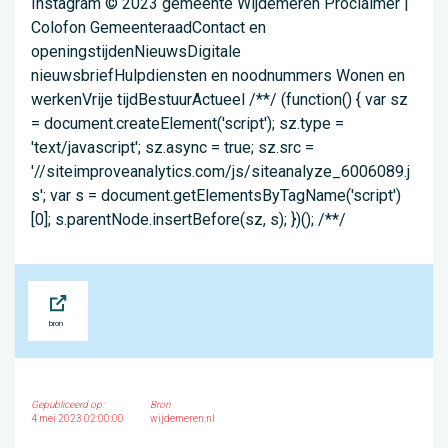
Instagram © 2023 gemeente Wijdemeren Proclaimer |
Colofon GemeenteraadContact en
openingstijdenNieuwsDigitale
nieuwsbriefHulpdiensten en noodnummers Wonen en
werkenVrije tijdBestuurActueel /**/ (function() { var sz
= document.createElement('script'); sz.type =
'text/javascript'; sz.async = true; sz.src =
'//siteimproveanalytics.com/js/siteanalyze_6006089.j
s'; var s = document.getElementsByTagName('script')
[0]; s.parentNode.insertBefore(sz, s); })(); /**/
Bron
Gepubliceerd op:
Bron
4 mei 2023 02:00:00
wijdemeren.nl