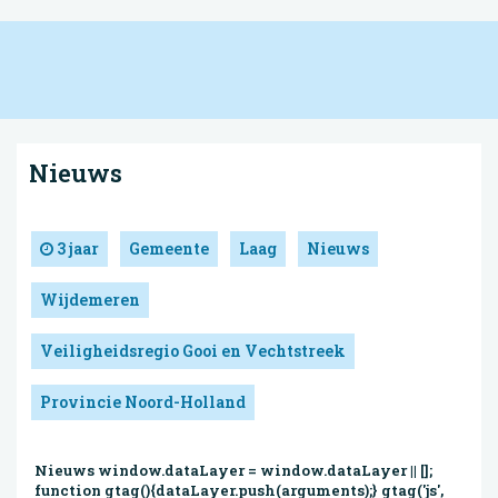
Nieuws
3 jaar
Gemeente
Laag
Nieuws
Wijdemeren
Veiligheidsregio Gooi en Vechtstreek
Provincie Noord-Holland
Nieuws window.dataLayer = window.dataLayer || [];
function gtag(){dataLayer.push(arguments);} gtag('js',