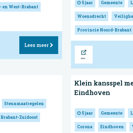
5 jaar
Gemeente
L
- en West-Brabant
Woensdrecht
Veilighe
Provincie Noord-Brabant
Lees meer
Bron
Klein kansspel m
Eindhoven
Steunmaatregelen
5 jaar
Gemeente
L
 Brabant-Zuidoost
Corona
Eindhoven