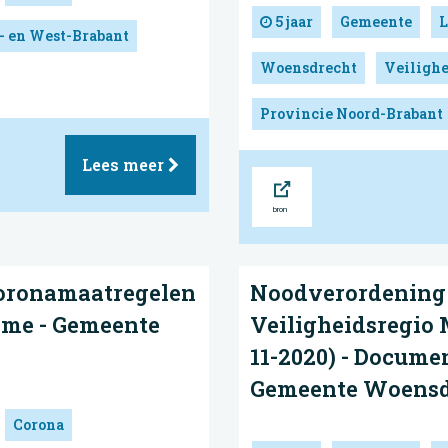
5 jaar
Gemeente
L
- en West-Brabant
Woensdrecht
Veilighe
Provincie Noord-Brabant
Lees meer
Bron
coronamaatregelen
Noodverordening 
ome - Gemeente
Veiligheidsregio 
11-2020) - Documen
Gemeente Woensd
Corona