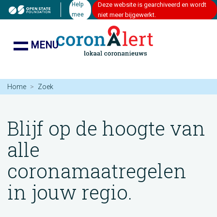
Help
Deze website is gearchiveerd en wordt
mee
niet meer bijgewerkt.
MENU
Home
Zoek
Blijf op de hoogte van
alle
coronamaatregelen
in jouw regio.