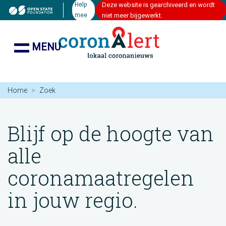
Help
Deze website is gearchiveerd en wordt
mee
niet meer bijgewerkt.
MENU
Home
Zoek
Blijf op de hoogte van
alle
coronamaatregelen
in jouw regio.