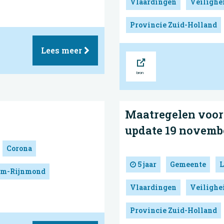
Vlaardingen
Veilighe
Provincie Zuid-Holland
Lees meer
Bron
Maatregelen voor 
update 19 novemb
Corona
5 jaar
Gemeente
L
dam-Rijnmond
Vlaardingen
Veilighe
Provincie Zuid-Holland