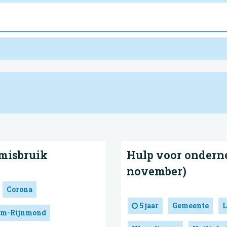
 misbruik
Hulp voor onderne
november)
Corona
5 jaar
Gemeente
L
dam-Rijnmond