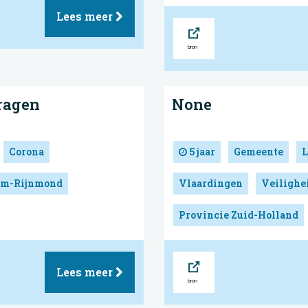
Lees meer
Bron
vragen
None
Corona
5 jaar
Gemeente
L
dam-Rijnmond
Vlaardingen
Veilighe
Provincie Zuid-Holland
Bron
Lees meer