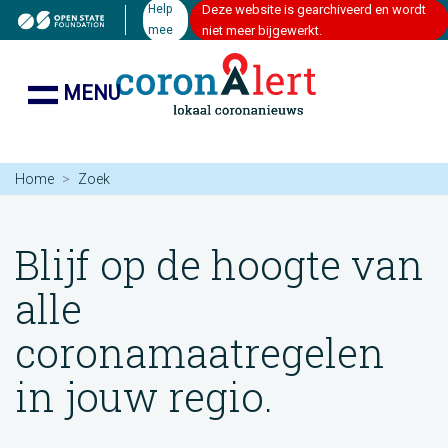
Help
Deze website is gearchiveerd en wordt
mee
niet meer bijgewerkt.
MENU
Home
Zoek
Blijf op de hoogte van
alle
coronamaatregelen
in jouw regio.