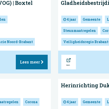
OG) | Boxtel
Gladheids­bestrijd
len
4 jaar
Gemeente
L
Steunmaatregelen
Cor
cie Noord-Brabant
Veiligheidsregio Brabant
Bron
Lees meer
Herinrichting Duk
atregelen
Corona
4 jaar
Gemeente
L