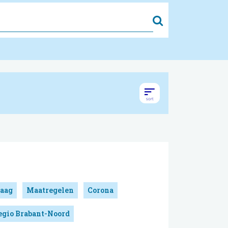
Zoek
aag
Maatregelen
Corona
egio Brabant-Noord