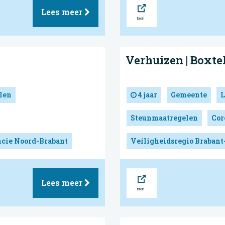
Bron
Lees meer
Verhuizen | Boxte
len
4 jaar
Gemeente
L
Steunmaatregelen
Cor
cie Noord-Brabant
Veiligheidsregio Brabant
Bron
Lees meer