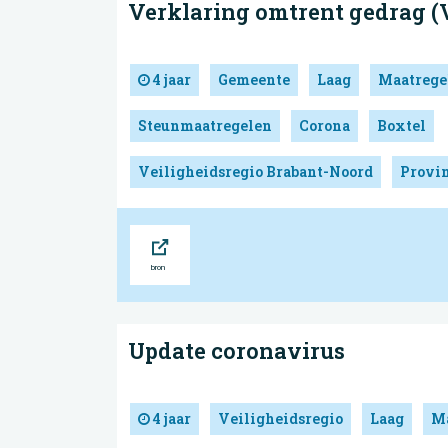
Verklaring omtrent gedrag (V
4 jaar
Gemeente
Laag
Maatrege
Steunmaatregelen
Corona
Boxtel
Veiligheidsregio Brabant-Noord
Provin
Bron
Update coronavirus
4 jaar
Veiligheidsregio
Laag
Ma