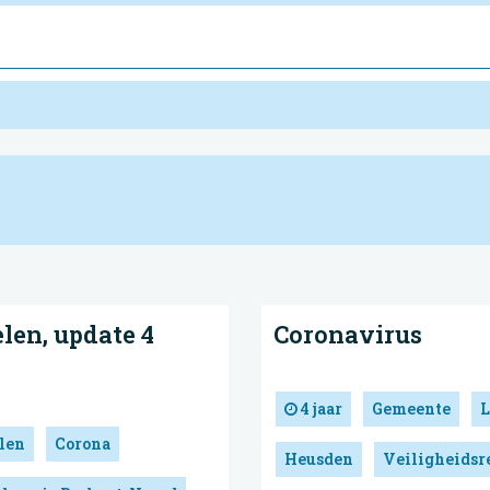
en, update 4
Coronavirus
4 jaar
Gemeente
L
len
Corona
Heusden
Veiligheidsr