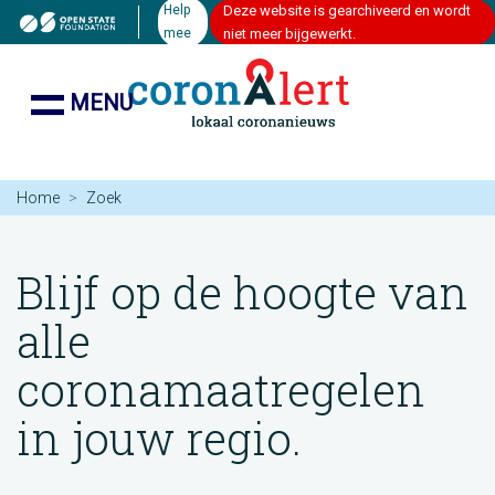
Help
Deze website is gearchiveerd en wordt
mee
niet meer bijgewerkt.
MENU
Home
Zoek
Blijf op de hoogte van
alle
coronamaatregelen
in jouw regio.