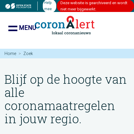
Help
Deze website is gearchiveerd en wordt
mee
niet meer bijgewerkt.
MENU
Home
Zoek
Blijf op de hoogte van
alle
coronamaatregelen
in jouw regio.