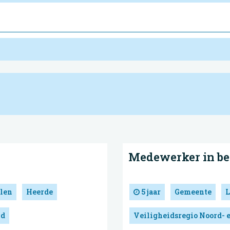
Medewerker in be
len
Heerde
5 jaar
Gemeente
L
nd
Veiligheidsregio Noord- 