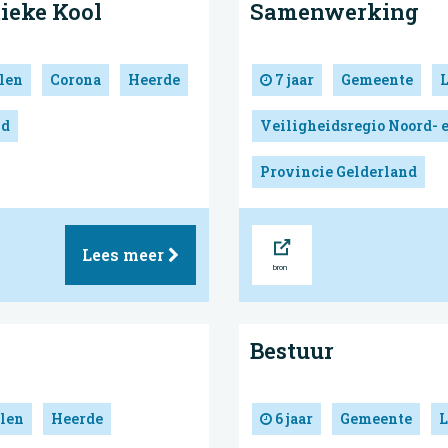
ieke Kool
Samenwerking
len
Corona
Heerde
7 jaar
Gemeente
nd
Veiligheidsregio Noord- 
Provincie Gelderland
Bron
Lees meer
Bestuur
len
Heerde
6 jaar
Gemeente
L