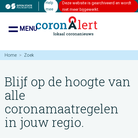
Help
Deze website is gearchiveerd en wordt
mee
niet meer bijgewerkt.
MENU
Home
Zoek
Blijf op de hoogte van
alle
coronamaatregelen
in jouw regio.