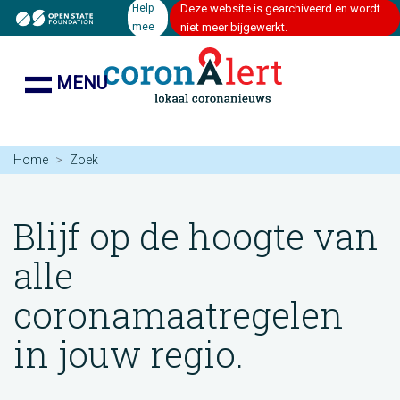
Help
Deze website is gearchiveerd en wordt
mee
niet meer bijgewerkt.
MENU
Home
Zoek
Blijf op de hoogte van
alle
coronamaatregelen
in jouw regio.