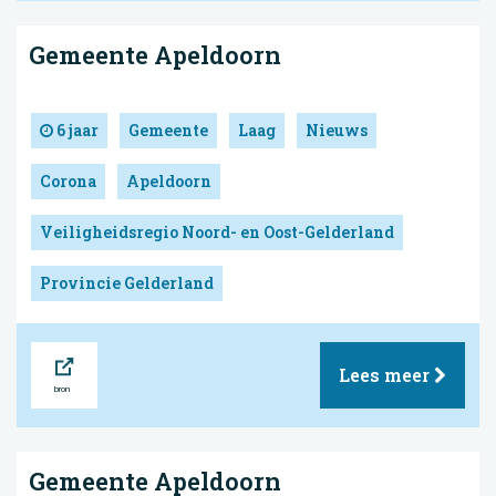
Gemeente Apeldoorn
6 jaar
Gemeente
Laag
Nieuws
Corona
Apeldoorn
Veiligheidsregio Noord- en Oost-Gelderland
Provincie Gelderland
Bron
Lees meer
Gemeente Apeldoorn