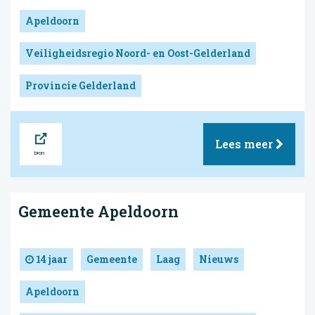
Apeldoorn
Veiligheidsregio Noord- en Oost-Gelderland
Provincie Gelderland
Bron
Lees meer
Gemeente Apeldoorn
14 jaar
Gemeente
Laag
Nieuws
Apeldoorn