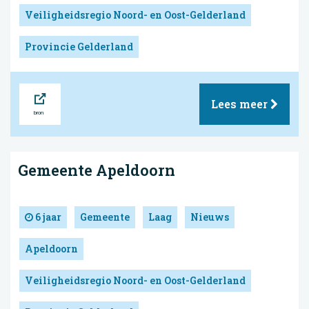
Veiligheidsregio Noord- en Oost-Gelderland
Provincie Gelderland
Bron
Lees meer
Gemeente Apeldoorn
6 jaar
Gemeente
Laag
Nieuws
Apeldoorn
Veiligheidsregio Noord- en Oost-Gelderland