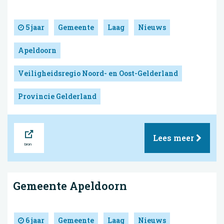
5 jaar
Gemeente
Laag
Nieuws
Apeldoorn
Veiligheidsregio Noord- en Oost-Gelderland
Provincie Gelderland
Bron
Lees meer
Gemeente Apeldoorn
6 jaar
Gemeente
Laag
Nieuws