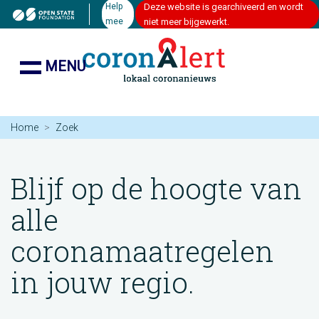
Help
Deze website is gearchiveerd en wordt
mee
niet meer bijgewerkt.
MENU
Home
Zoek
Blijf op de hoogte van
alle
coronamaatregelen
in jouw regio.