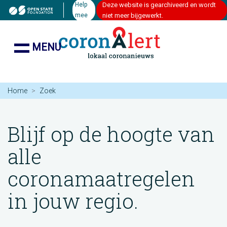
Help
Deze website is gearchiveerd en wordt
mee
niet meer bijgewerkt.
MENU
Home
Zoek
Blijf op de hoogte van
alle
coronamaatregelen
in jouw regio.