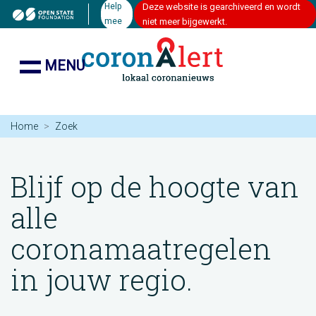
Help
Deze website is gearchiveerd en wordt
mee
niet meer bijgewerkt.
MENU
Home
Zoek
Blijf op de hoogte van
alle
coronamaatregelen
in jouw regio.