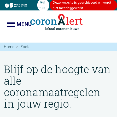
Help
Deze website is gearchiveerd en wordt
mee
niet meer bijgewerkt.
MENU
Home
Zoek
Blijf op de hoogte van
alle
coronamaatregelen
in jouw regio.