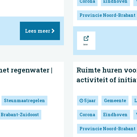
Corona
Eindhoven
Provincie Noord-Brabant
Lees meer
Bron
et regenwater |
Ruimte huren voo
activiteit of initi
Steunmaatregelen
5 jaar
Gemeente
L
 Brabant-Zuidoost
Corona
Eindhoven
Provincie Noord-Brabant