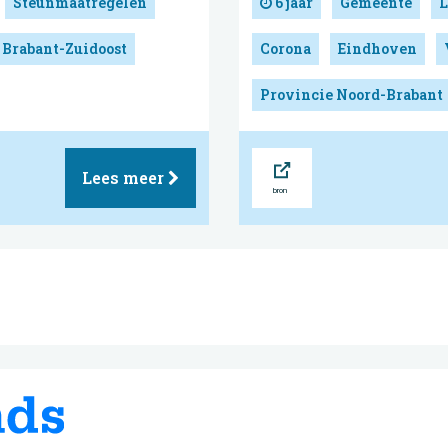
Steunmaatregelen
6 jaar
Gemeente
L
 Brabant-Zuidoost
Corona
Eindhoven
Provincie Noord-Brabant
Bron
Lees meer