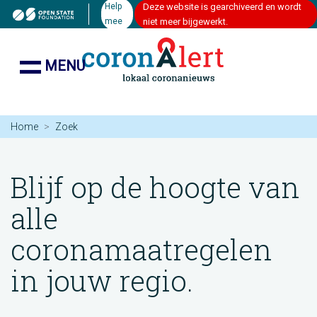
Help
Deze website is gearchiveerd en wordt
mee
niet meer bijgewerkt.
MENU
Home
Zoek
Blijf op de hoogte van
alle
coronamaatregelen
in jouw regio.