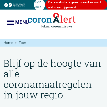
Help
Deze website is gearchiveerd en wordt
mee
niet meer bijgewerkt.
MENU
Home
Zoek
Blijf op de hoogte van
alle
coronamaatregelen
in jouw regio.