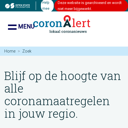
Help
Deze website is gearchiveerd en wordt
mee
niet meer bijgewerkt.
MENU
Home
Zoek
Blijf op de hoogte van
alle
coronamaatregelen
in jouw regio.