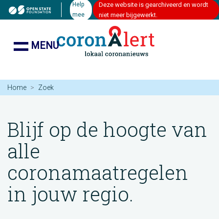
Help
Deze website is gearchiveerd en wordt
mee
niet meer bijgewerkt.
MENU
Home
Zoek
Blijf op de hoogte van
alle
coronamaatregelen
in jouw regio.