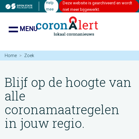
Help
Deze website is gearchiveerd en wordt
mee
niet meer bijgewerkt.
MENU
Home
Zoek
Blijf op de hoogte van
alle
coronamaatregelen
in jouw regio.