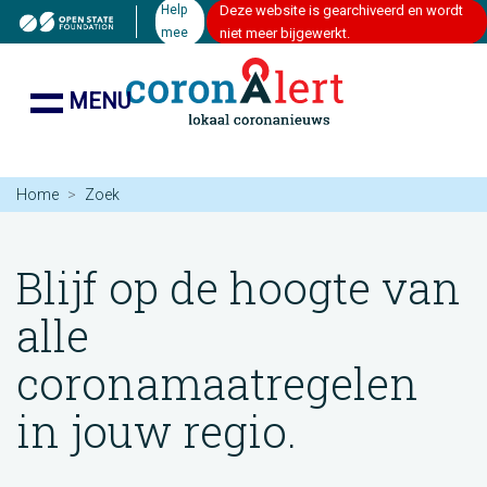
Help
Deze website is gearchiveerd en wordt
mee
niet meer bijgewerkt.
MENU
Home
Zoek
Blijf op de hoogte van
alle
coronamaatregelen
in jouw regio.