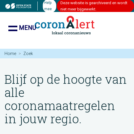
Help
Deze website is gearchiveerd en wordt
mee
niet meer bijgewerkt.
MENU
Home
Zoek
Blijf op de hoogte van
alle
coronamaatregelen
in jouw regio.