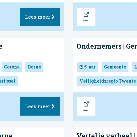
Bron
Lees meer
e
Ondernemers | Ge
Corona
Borne
5 jaar
Gemeente
L
rijssel
Veiligheidsregio Twente
Bron
Lees meer
orne
Vertel je verhaal 