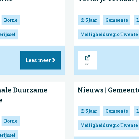
Borne
5 jaar
Gemeente
L
rijssel
Veiligheidsregio Twente
Bron
Lees meer
nale Duurzame
Nieuws | Gemeent
e
5 jaar
Gemeente
L
Borne
Veiligheidsregio Twente
rijssel