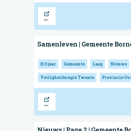
Bron
Samenleven | Gemeente Born
5 jaar
Gemeente
Laag
Nieuws
Veiligheidsregio Twente
Provincie Ove
Bron
Nieuws | Page 2 | Gemeente B