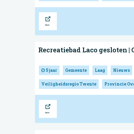
Bron
Recreatiebad Laco gesloten |
5 jaar
Gemeente
Laag
Nieuws
Veiligheidsregio Twente
Provincie Ove
Bron