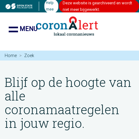
Help
Deze website is gearchiveerd en wordt
mee
niet meer bijgewerkt.
MENU
Home
Zoek
Blijf op de hoogte van
alle
coronamaatregelen
in jouw regio.