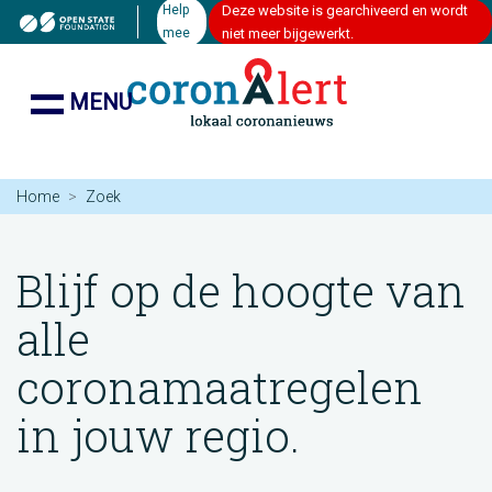
Help
Deze website is gearchiveerd en wordt
mee
niet meer bijgewerkt.
MENU
Home
Zoek
Blijf op de hoogte van
alle
coronamaatregelen
in jouw regio.