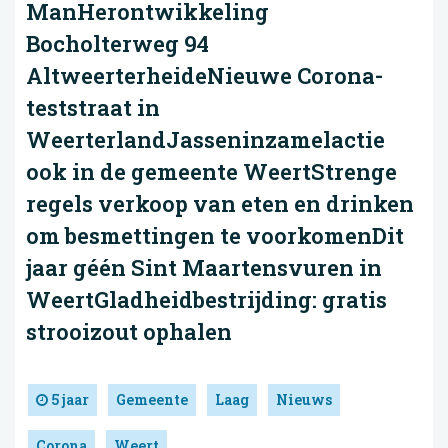
ManHerontwikkeling
Bocholterweg 94
AltweerterheideNieuwe Corona-
teststraat in
WeerterlandJasseninzamelactie
ook in de gemeente WeertStrenge
regels verkoop van eten en drinken
om besmettingen te voorkomenDit
jaar géén Sint Maartensvuren in
WeertGladheidbestrijding: gratis
strooizout ophalen
5 jaar
Gemeente
Laag
Nieuws
Corona
Weert