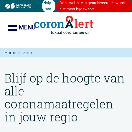
Help
Deze website is gearchiveerd en wordt
mee
niet meer bijgewerkt.
MENU
Home
Zoek
Blijf op de hoogte van
alle
coronamaatregelen
in jouw regio.