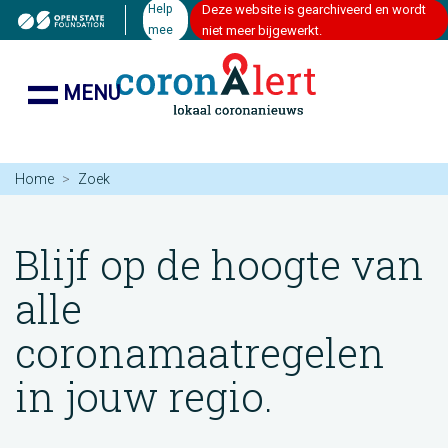
Help
Deze website is gearchiveerd en wordt
mee
niet meer bijgewerkt.
MENU
Home
Zoek
Blijf op de hoogte van
alle
coronamaatregelen
in jouw regio.