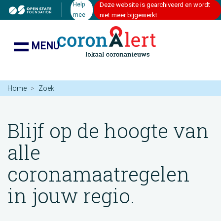
Help
Deze website is gearchiveerd en wordt
mee
niet meer bijgewerkt.
MENU
Home
Zoek
Blijf op de hoogte van
alle
coronamaatregelen
in jouw regio.