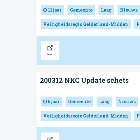
11 jaar
Gemeente
Laag
Nieuws
Veiligheidsregio Gelderland-Midden
P
Bron
200312 NKC Update schets
6 jaar
Gemeente
Laag
Nieuws
Veiligheidsregio Gelderland-Midden
P
Bron