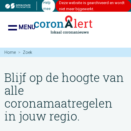
Help
Deze website is gearchiveerd en wordt
mee
niet meer bijgewerkt.
MENU
Home
Zoek
Blijf op de hoogte van
alle
coronamaatregelen
in jouw regio.