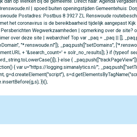
ijk dan op Werken bij de gemeente. Direct naar: Agenda vergade
@renswoude.nl | spoed buiten openingstijden Gemeentehuis: Do
swoude Postadres: Postbus 8 3927 ZL Renswoude routebeschrijv
oronavirus is de bereikbaarheid tijdelijk aangepast Kijk hi
Persberichten Wegwerkzaamheden | opmerking over de site? ove
aimer over deze site | webarchief Top var _paq = _paq || []; _p
eDomain", "*.renswoude.nl"]); _paq.push(["setDomains", ['*.renswou
ument.URL + '&search_count=' + solr_no_results]); } if (typeof se
d_string.toLowerCase()]); } else { _paq.push(["trackPageView"]);
ion() { var u="https://logging.simanalytics.nl/"; _paq.push(["setTr
nt, g=d.createElement("script"), s=d.getElementsByTagName("script
insertBefore(g,s); })();