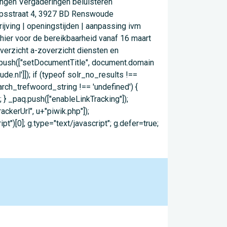
ringen Vergaderingen beluisteren
rpsstraat 4, 3927 BD Renswoude
ing | openingstijden | aanpassing ivm
er voor de bereikbaarheid vanaf 16 maart
rzicht a-zoverzicht diensten en
aq.push(["setDocumentTitle", document.domain
de.nl']]); if (typeof solr_no_results !==
arch_trefwoord_string !== 'undefined') {
 } _paq.push(["enableLinkTracking"]);
ackerUrl", u+"piwik.php"]);
")[0]; g.type="text/javascript"; g.defer=true;