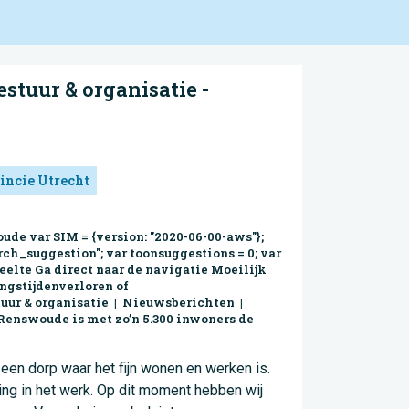
stuur & organisatie -
incie Utrecht
de var SIM = {version: "2020-06-00-aws"};
rch_suggestion"; var toonsuggestions = 0; var
deelte Ga direct naar de navigatie Moeilijk
ngstijdenverloren of
r & organisatie | Nieuwsberichten |
enswoude is met zo’n 5.300 inwoners de
en dorp waar het fijn wonen en werken is.
ling in het werk. Op dit moment hebben wij