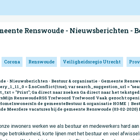
meente Renswoude - Nieuwsberichten - Be
Corona
Renswoude
Veiligheidsregio Utrecht
Prov
e - Nieuwsberichten - Bestuur & organisatie - Gemeente Renswou
uery_1_11_0 = $.noConflict(true); var search_suggestion_url = "sea
t_txt = "Print"; Ga direct naar zoeken Ga direct naar het tekstge
tersMijn RenswoudeRSS Trefwoord Trefwoord Vaak gezocht:openi
meInwonersIn de gemeenteBestuur & organisatie HOME | Bestuu
de Meerdere vacatures bij de gemeente Renswoude (03-02-2020) R
onze inwoners werken we als bestuur en medewerkers hard aan e
inge betrokkenheid, korte lijnen met het bestuur en veel afwisse