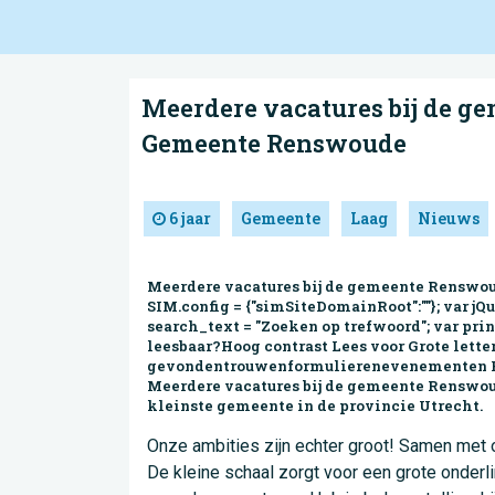
Meerdere vacatures bij de ge
Gemeente Renswoude
6 jaar
Gemeente
Laag
Nieuws
Meerdere vacatures bij de gemeente Renswoud
SIM.config = {"simSiteDomainRoot":""}; var jQ
search_text = "Zoeken op trefwoord"; var prin
leesbaar?Hoog contrast Lees voor Grote let
gevondentrouwenformulierenevenementen Ho
Meerdere vacatures bij de gemeente Renswou
kleinste gemeente in de provincie Utrecht.
Onze ambities zijn echter groot! Samen met 
De kleine schaal zorgt voor een grote onderl