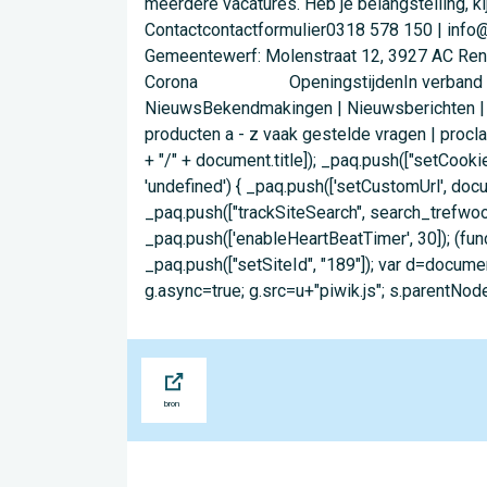
meerdere vacatures. Heb je belangstelling, k
Contactcontactformulier0318 578 150 | info
Gemeentewerf: Molenstraat 12, 3927 AC Ren
Corona OpeningstijdenIn verband met het c
NieuwsBekendmakingen | Nieuwsberichten | 
producten a - z vaak gestelde vragen | procl
+ "/" + document.title]); _paq.push(["setCooki
'undefined') { _paq.push(['setCustomUrl', doc
_paq.push(["trackSiteSearch", search_trefwoor
_paq.push(['enableHeartBeatTimer', 30]); (funct
_paq.push(["setSiteId", "189"]); var d=docume
g.async=true; g.src=u+"piwik.js"; s.parentNode.
Bron