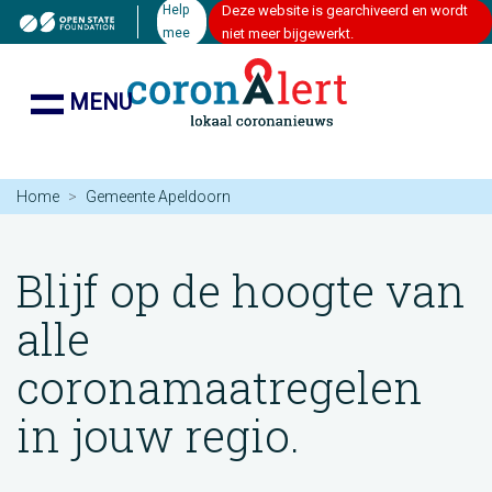
Help
Deze website is gearchiveerd en wordt
mee
niet meer bijgewerkt.
MENU
Home
Gemeente Apeldoorn
Blijf op de hoogte van
alle
coronamaatregelen
in jouw regio.