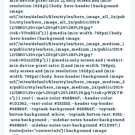
min-device-pixel-ratio: 2), only screen and (min-
resolution: 192dpi) { body .hero-header { background-
image:
url("/sites/default/files/styles/hero_image_all_2x/pub
lic/styles/hero_image_all_2x/public/2019-
12/SMG%20vrije%20tijd%20%283%29.jpg?
itok=VftuBZid"); } } @media (min-width: 768px) { body
.hero-header { background-image:
url("/sites/default/files/styles/hero_image_medium_1
x/public/styles/hero_image_medium_1x/public/2019-
12/SMG%20vrije%20tijd%20%283%29.jpg?
itok=0Oin2ZNp"); } } @media only screen and (-webkit-
min-device-pixel-ratio: 2) and (min-width: 768px),
only screen and (min-resolution: 192dpi) and (min-
width: 768px) { body .hero-header { background-image:
url("/sites/default/files/styles/hero_image_medium_2
x/public/styles/hero_image_medium_2x/public/2019-
12/SMG%20vrije%20tijd%20%283%29.jpg?itok=pWjXYB-
c"); } } :root { --main-color: #68B66F; --header-color:
#1D2362; --text-color: #333333; --header-top-border:
#68B66F; --toptask-background: #68B66F; --toptask-
button-background: white; --toptask-button-text: #333; -
-area-background: ; --sidebar-notes-header-background:
#68B66F; --sidebar-notes-text-background: #C1D997; }
footer[role="contentinfo"] { background-image: