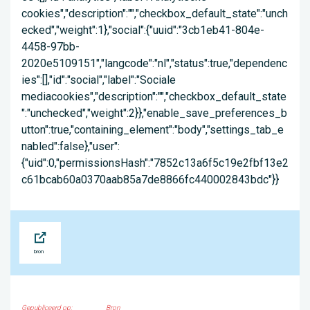
Bron
Gepubliceerd op:
Bron