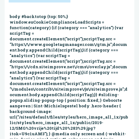
body #backtotop {top: 50%;}
window.euCookieComplianceLoadScripts =
function(category) {if (category === "analytics") {var
scriptTag =
document.createElement("script");scriptTag.src =
"https:\/\/www.googletagmanager.com\/gtm.js";docum
ent.body.appendChild(scriptTag);}if (category ===
"analytics") {var scriptTag =
document.createElement("script");scriptTag.src =
"https:\/\/cdn.siteimprove.net\/cms\/overlay.js";docum
ent.body.appendChild(scriptTag);}if (category ===
"analytics") {var scriptTag =
document.createElement("script");scriptTag.src =
"\/modules\/contrib\/siteimprove\/js\/siteimprove.js";d
ocument.body.appendChild(scriptTag);}} #sliding-
popup.sliding-popup-top { position: fixed; } Geboorte
aangeven | Sint-Michielsgestel body .hero-header {
background-image:
url("/sites/default/files/styles/hero_image_all_1x/pub
lic/styles/hero_image_all_1x/public/2019-
12/SMG%20vrije%20tijd%20%283%29.jpg?
itok=U9c1uAM3"); } @media only screen and (-webkit-