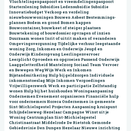
Vluchtelingenpaspoort en vreemdelingenpaspoort
Starterslening Subsidies Ledensubsidie Subsidie
Innovatiebudget Verkoop en verdeling
nieuwbouwwoningen Bouwen Asbest Bestemmings­
plannen Bodem en grond Bomen kappen
Bouwcontainer, bouwkeet of steiger plaatsen
Bouwtekening of bouwdossier opvragen of inzien
Duurzaam wonen Inrit of uitrit maken of veranderen
Omgevingsvergunning Tijdelijke verhuur leegstaande
woning Zorg, Inkomen en Onderwijs Jeugd en
Onderwijs Kinderopvang Leerlingenvervoer
Leerplicht Opvoeden en opgroeien Passend Onderwijs
Laaggeletterd­heid Mantelzorg Sociaal Team Vervoer
en Bewegen WegWijs Werk en Inkomen
Bijstandsuitkering Hulp bij geldzorgen Individuele
inkomenstoeslag Mijn Inkomen Vergoedingen
Vrijwilligers­werk Werk en participatie Zelfstandig
wonen Hulp bij het huishouden Woning­aanpassing
Ondernemen Evenement organiseren Financiële hulp
voor ondernemers Horeca Ondernemen in gemeente
Sint-Michielsgestel Projecten Aanpassing kruispunt
Schijndelseweg-Hezelaar Campagne Winst uit je
Woning Centrumplan Sint-Michielsgestel
Christinastraat Middelrode De Rietstok Gemonde
Gebiedsvisie Den Dungen Hezelaar Nieuwe inrichting