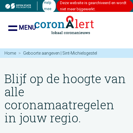
Help
Deze website is gearchiveerd en wordt
mee
niet meer bijgewerkt.
MENU
Home
Geboorte aangeven | Sint-Michielsgestel
Blijf op de hoogte van
alle
coronamaatregelen
in jouw regio.