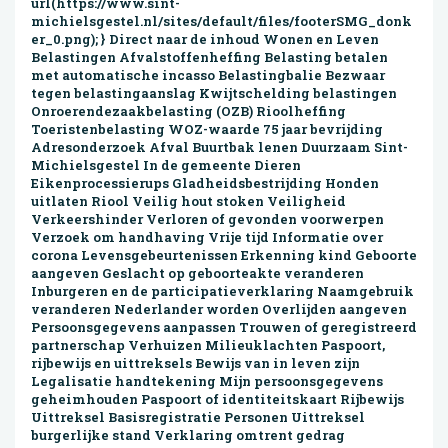
url(https://www.sint-
michielsgestel.nl/sites/default/files/footerSMG_donk
er_0.png); } Direct naar de inhoud Wonen en Leven
Belastingen Afvalstoffen­heffing Belasting betalen
met automatische incasso Belastingbalie Bezwaar
tegen belastingaanslag Kwijtschelding belastingen
Onroerende­zaak­belasting (OZB) Rioolheffing
Toeristenbelasting WOZ-waarde 75 jaar bevrijding
Adresonderzoek Afval Buurtbak lenen Duurzaam Sint-
Michielsgestel In de gemeente Dieren
Eikenprocessierups Gladheidsbestrijding Honden
uitlaten Riool Veilig hout stoken Veiligheid
Verkeershinder Verloren of gevonden voorwerpen
Verzoek om handhaving Vrije tijd Informatie over
corona Levens­gebeur­tenissen Erkenning kind Geboorte
aangeven Geslacht op geboorteakte veranderen
Inburgeren en de participatieverklaring Naamgebruik
veranderen Nederlander worden Overlijden aangeven
Persoonsgegevens aanpassen Trouwen of geregistreerd
partnerschap Verhuizen Milieuklachten Paspoort,
rijbewijs en uittreksels Bewijs van in leven zijn
Legalisatie handtekening Mijn persoonsgegevens
geheimhouden Paspoort of identiteitskaart Rijbewijs
Uittreksel Basisregistratie Personen Uittreksel
burgerlijke stand Verklaring omtrent gedrag