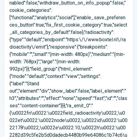
nabled":false,"withdraw_button_on_info_popup":false,"
cookie_categories":
["functional","analytics","social"],"enable_save_preferen
ces_button":true,"fix_first_cookie_category":true,"select
_all_categories_by_default":false},"radioactivity":
{"type":"default","endpoint":"https:\/\/www.boxtel.nl\/ra
dioactivity\/emit"},"responsive":{"breakpoints":
{"mobile":"","small":"(min-width: 480px)","medium":"(min-
width: 768px)","large":"(min-width:
992px)"}},"field_group":{"html_element":
{"mode":"default","context":"view","settings":
{"label":"Stand
out","element":"div","show_label":false,"label_element":"
h3","attributes":"","effect":"none","speed":"fast","id":"","clas
ses":"content-container"}}},"ra_emit_0":"
{\u0022fn\u0022:\u0022field_radioactivity\u0022,\u0
022et\u0022:\u0022node\u0022,\u0022id\u0022:\u00
22178\u0022,\u0022e\u0022:10,\u0022h\u0022:\u00
2282d39c5fe2b5d0dadecb4480b99e64086c1b74c6\u