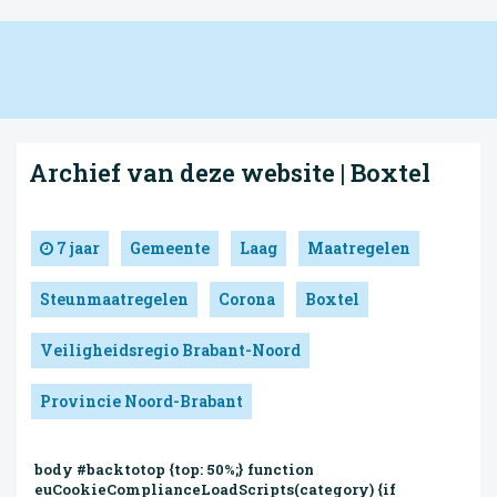
Archief van deze website | Boxtel
7 jaar
Gemeente
Laag
Maatregelen
Steunmaatregelen
Corona
Boxtel
Veiligheidsregio Brabant-Noord
Provincie Noord-Brabant
body #backtotop {top: 50%;} function
euCookieComplianceLoadScripts(category) {if