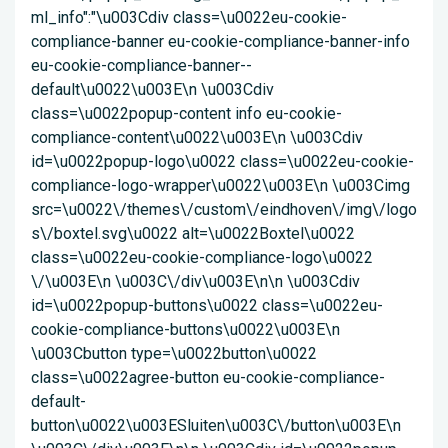
ml_info":"\u003Cdiv class=\u0022eu-cookie-
compliance-banner eu-cookie-compliance-banner-info
eu-cookie-compliance-banner--
default\u0022\u003E\n \u003Cdiv
class=\u0022popup-content info eu-cookie-
compliance-content\u0022\u003E\n \u003Cdiv
id=\u0022popup-logo\u0022 class=\u0022eu-cookie-
compliance-logo-wrapper\u0022\u003E\n \u003Cimg
src=\u0022\/themes\/custom\/eindhoven\/img\/logo
s\/boxtel.svg\u0022 alt=\u0022Boxtel\u0022
class=\u0022eu-cookie-compliance-logo\u0022
\/\u003E\n \u003C\/div\u003E\n\n \u003Cdiv
id=\u0022popup-buttons\u0022 class=\u0022eu-
cookie-compliance-buttons\u0022\u003E\n
\u003Cbutton type=\u0022button\u0022
class=\u0022agree-button eu-cookie-compliance-
default-
button\u0022\u003ESluiten\u003C\/button\u003E\n