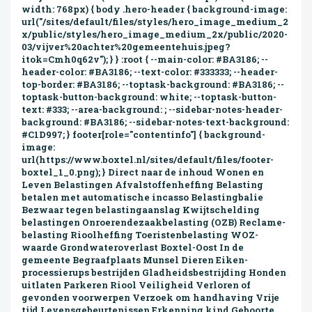
width: 768px) { body .hero-header { background-image:
url("/sites/default/files/styles/hero_image_medium_2
x/public/styles/hero_image_medium_2x/public/2020-
03/vijver%20achter%20gemeentehuis.jpeg?
itok=Cmh0q62v"); } } :root { --main-color: #BA3186; --
header-color: #BA3186; --text-color: #333333; --header-
top-border: #BA3186; --toptask-background: #BA3186; --
toptask-button-background: white; --toptask-button-
text: #333; --area-background: ; --sidebar-notes-header-
background: #BA3186; --sidebar-notes-text-background:
#C1D997; } footer[role="contentinfo"] { background-
image:
url(https://www.boxtel.nl/sites/default/files/footer-
boxtel_1_0.png); } Direct naar de inhoud Wonen en
Leven Belas­tingen Afvalstoffen­heffing Belasting
betalen met automatische incasso Belastingbalie
Bezwaar tegen belastingaanslag Kwijtschelding
belastingen Onroerende­zaak­belas­ting (OZB) Reclame­
belasting Rioolheffing Toeristen­belasting WOZ-
waarde Grond­water­over­last Boxtel-Oost In de
gemeente Begraafplaats Munsel Dieren Eiken­
processie­rups bestrijden Gladheids­bestrijding Honden
uitlaten Parkeren Riool Veiligheid Verloren of
gevonden voorwerpen Verzoek om handhaving Vrije
tijd Levens­gebeur­tenis­sen Erkenning kind Geboorte