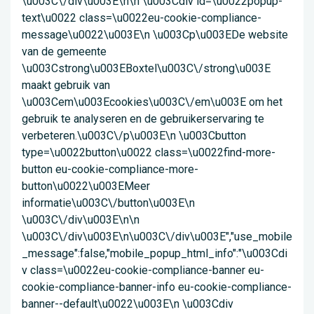
\u003C\/div\u003E\n\n \u003Cdiv id=\u0022popup-
text\u0022 class=\u0022eu-cookie-compliance-
message\u0022\u003E\n \u003Cp\u003EDe website
van de gemeente
\u003Cstrong\u003EBoxtel\u003C\/strong\u003E
maakt gebruik van
\u003Cem\u003Ecookies\u003C\/em\u003E om het
gebruik te analyseren en de gebruikerservaring te
verbeteren.\u003C\/p\u003E\n \u003Cbutton
type=\u0022button\u0022 class=\u0022find-more-
button eu-cookie-compliance-more-
button\u0022\u003EMeer
informatie\u003C\/button\u003E\n
\u003C\/div\u003E\n\n
\u003C\/div\u003E\n\u003C\/div\u003E","use_mobile
_message":false,"mobile_popup_html_info":"\u003Cdi
v class=\u0022eu-cookie-compliance-banner eu-
cookie-compliance-banner-info eu-cookie-compliance-
banner--default\u0022\u003E\n \u003Cdiv