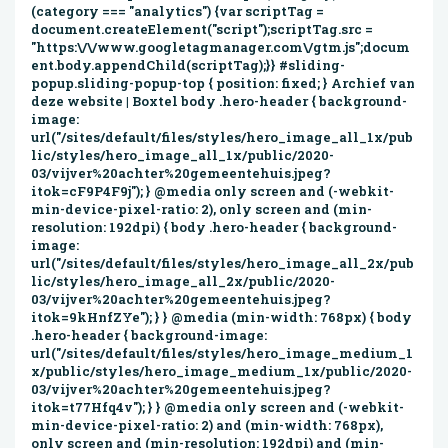
(category === "analytics") {var scriptTag =
document.createElement("script");scriptTag.src =
"https:\/\/www.googletagmanager.com\/gtm.js";docum
ent.body.appendChild(scriptTag);}} #sliding-
popup.sliding-popup-top { position: fixed; } Archief van
deze website | Boxtel body .hero-header { background-
image:
url("/sites/default/files/styles/hero_image_all_1x/pub
lic/styles/hero_image_all_1x/public/2020-
03/vijver%20achter%20gemeentehuis.jpeg?
itok=cF9P4F9j"); } @media only screen and (-webkit-
min-device-pixel-ratio: 2), only screen and (min-
resolution: 192dpi) { body .hero-header { background-
image:
url("/sites/default/files/styles/hero_image_all_2x/pub
lic/styles/hero_image_all_2x/public/2020-
03/vijver%20achter%20gemeentehuis.jpeg?
itok=9kHnfZYe"); } } @media (min-width: 768px) { body
.hero-header { background-image:
url("/sites/default/files/styles/hero_image_medium_1
x/public/styles/hero_image_medium_1x/public/2020-
03/vijver%20achter%20gemeentehuis.jpeg?
itok=t77Hfq4v"); } } @media only screen and (-webkit-
min-device-pixel-ratio: 2) and (min-width: 768px),
only screen and (min-resolution: 192dpi) and (min-