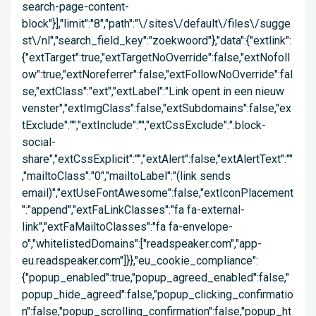
search-page-content-
block"}],"limit":"8","path":"\/sites\/default\/files\/sugge
st\/nl","search_field_key":"zoekwoord"},"data":{"extlink":
{"extTarget":true,"extTargetNoOverride":false,"extNofoll
ow":true,"extNoreferrer":false,"extFollowNoOverride":fal
se,"extClass":"ext","extLabel":"Link opent in een nieuw
venster","extImgClass":false,"extSubdomains":false,"ex
tExclude":"","extInclude":"","extCssExclude":".block-
social-
share","extCssExplicit":"","extAlert":false,"extAlertText":""
,"mailtoClass":"0","mailtoLabel":"(link sends
email)","extUseFontAwesome":false,"extIconPlacement
":"append","extFaLinkClasses":"fa fa-external-
link","extFaMailtoClasses":"fa fa-envelope-
o","whitelistedDomains":["readspeaker.com","app-
eu.readspeaker.com"]}},"eu_cookie_compliance":
{"popup_enabled":true,"popup_agreed_enabled":false,"
popup_hide_agreed":false,"popup_clicking_confirmatio
n":false,"popup_scrolling_confirmation":false,"popup_ht