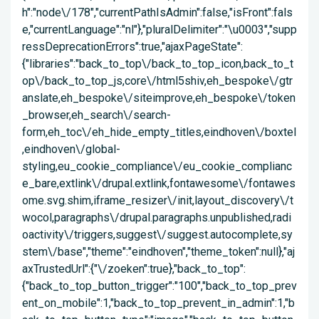
h":"node\/178","currentPathIsAdmin":false,"isFront":fals
e,"currentLanguage":"nl"},"pluralDelimiter":"\u0003","supp
ressDeprecationErrors":true,"ajaxPageState":
{"libraries":"back_to_top\/back_to_top_icon,back_to_t
op\/back_to_top_js,core\/html5shiv,eh_bespoke\/gtr
anslate,eh_bespoke\/siteimprove,eh_bespoke\/token
_browser,eh_search\/search-
form,eh_toc\/eh_hide_empty_titles,eindhoven\/boxtel
,eindhoven\/global-
styling,eu_cookie_compliance\/eu_cookie_complianc
e_bare,extlink\/drupal.extlink,fontawesome\/fontawes
ome.svg.shim,iframe_resizer\/init,layout_discovery\/t
wocol,paragraphs\/drupal.paragraphs.unpublished,radi
oactivity\/triggers,suggest\/suggest.autocomplete,sy
stem\/base","theme":"eindhoven","theme_token":null},"aj
axTrustedUrl":{"\/zoeken":true},"back_to_top":
{"back_to_top_button_trigger":"100","back_to_top_prev
ent_on_mobile":1,"back_to_top_prevent_in_admin":1,"b