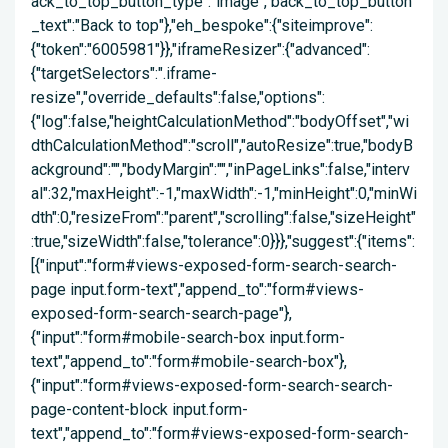
ack_to_top_button_type":"image","back_to_top_button
_text":"Back to top"},"eh_bespoke":{"siteimprove":
{"token":"6005981"}},"iframeResizer":{"advanced":
{"targetSelectors":".iframe-
resize","override_defaults":false,"options":
{"log":false,"heightCalculationMethod":"bodyOffset","wi
dthCalculationMethod":"scroll","autoResize":true,"bodyB
ackground":"","bodyMargin":"","inPageLinks":false,"interv
al":32,"maxHeight":-1,"maxWidth":-1,"minHeight":0,"minWi
dth":0,"resizeFrom":"parent","scrolling":false,"sizeHeight"
:true,"sizeWidth":false,"tolerance":0}}},"suggest":{"items":
[{"input":"form#views-exposed-form-search-search-
page input.form-text","append_to":"form#views-
exposed-form-search-search-page"},
{"input":"form#mobile-search-box input.form-
text","append_to":"form#mobile-search-box"},
{"input":"form#views-exposed-form-search-search-
page-content-block input.form-
text","append_to":"form#views-exposed-form-search-