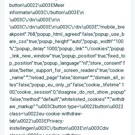
button\u0022\u003EMeer
informatie\u003C\/button\u003E\n
\u003C\/div\u003E\n\n
\u003C\/div\u003E\n\u003C\/div\u003E","mobile_bre
akpoint":768,"popup_html_agreed":false,"popup_use_b
are_css":true,"popup_height":"auto","popup_width":"100
%","popup_delay":1000,"popup_link":"\/cookies","popup
_link_new_window":true,"popup_position":true,"fixed_to
p_position":true,"popup_language":"nl","store_consent":f
alse,"better_support_for_screen_readers":true,"cookie
_name":"","reload_page":false,"domain":"","domain_all_si
tes":false,"popup_eu_only_js":false,"cookie_lifetime":1
00,"cookie_session":0,"disagree_do_not_show_popup"
:false,"method":"default","whitelisted_cookies":"","withdr
aw_markup":"\u003Cbutton type=\u0022button\u0022
class=\u0022eu-cookie-withdraw-
tab\u0022\u003EPrivacy-
instellingen\u003C\/button\u003E\n\u003Cdiv