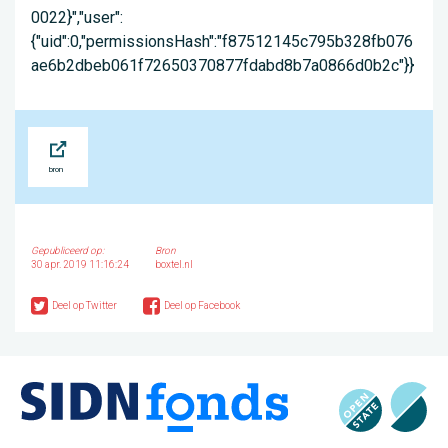
0022}","user":
{"uid":0,"permissionsHash":"f87512145c795b328fb076
ae6b2dbeb061f72650370877fdabd8b7a0866d0b2c"}}
Bron
Gepubliceerd op:
Bron
30 apr. 2019 11:16:24
boxtel.nl
Deel op Twitter
Deel op Facebook