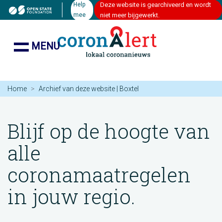
Help
Deze website is gearchiveerd en wordt
mee
niet meer bijgewerkt.
MENU
Home
Archief van deze website | Boxtel
Blijf op de hoogte van
alle
coronamaatregelen
in jouw regio.