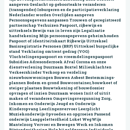
aangeven Geslacht op geboorteakte veranderen
(transgender) Inburgeren en de participatie­verklaring
Nederlander worden Overlijden aangeven
Persoonsgegevens aanpassen Trouwen of geregistreerd
partnerschap Verhuizen Paspoort, rijbewijs en
uittreksels Bewijs van in leven zijn Legalisatie
handtekening Mijn persoons­gegevens geheim­houden
Paspoort of identiteitskaart Rijbewijs Uittreksel
Basisregistratie Personen (BRP) Uittreksel burgerlijke
stand Verklaring omtrent gedrag (VOG)
Vluchtelingenpaspoort en vreemdelingenpaspoort
Subsidies Adresonderzoek Afval Corona en onze
dienstverlening Duurzaam Boxtel Milieuklachten
Verkeershinder Verkoop en verdeling
nieuwbouwwoningen Bouwen Asbest Bestemmings­
plannen Bodem en grond Bouwcontainer, bouwkeet of
steiger plaatsen Bouwtekening of bouwdossier
opvragen of inzien Duurzaam wonen Inrit of uitrit
maken of veranderen Omgevings­vergunning Zorg,
Inkomen en Onderwijs Jeugd en Onderwijs
Kinderopvang Leerlingenvervoer Leerplicht
Muziekonderwijs Opvoeden en opgroeien Passend
onderwijs Laaggeletterd­heid Loket WegWijs
Mantelzorg Vervoer en Bewegen Werk en Inkomen
Bijstandsuitkering Hulp bij geldzorgen Individuele