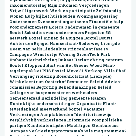
inkomenstoeslag Mijn Inkomen Vergoedingen
Vrijwilligerswerk Werk en participatie Zelfstandig
wonen Hulp bij het huishouden Woningaanpassing
Ondernemen Evenement organiseren Financiële hulp
voor ondernemers Horeca Ondernemen in gemeente
Boxtel Subsidies voor ondernemers Projecten 5G
netwerk Boxtel Binnen de Bruggen Boxtel Bouwt
Achter den Eijngel Hamse­straat-Roderweg Liempde
Heem van Selis Lindenlust Princen­lant fase IV
Campagne Winst uit je Woning GreenTech Park
Brabant Herinrichting Dukaat Her­inrich­ting centrum
Boxtel Kloppend Hart van Het Groene Woud Maat­
regelen­pakket PHS Boxtel Move'31 Verkoop Villa Phaf
Vervanging riolering Rosenhofstraat (Liempde)
Winkel­centrum Oosterhof Bestuur en Beleid Advies­
commissies Begroting Bekendmakingen Beleid
College van burgemeester en wethouders
Gemeenteraad Herindeling gemeente Haaren
Koninklijke onderscheidingen Organisatie Klant­
tevredenheid meewerkend boxtel Vacatures
Verkiezingen Aanplakborden Identiteitsbewijs
verplicht bij verkiezingen Informatie voor politieke
partijen Kandidatenlijsten Machtigen Stembureaus
Stempas Verkiezingsprogramma's Wie mag stemmen?