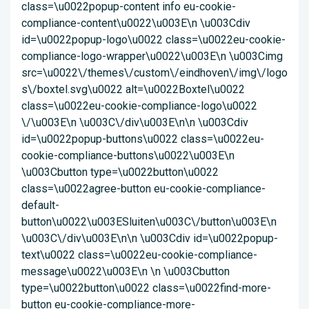
class=\u0022popup-content info eu-cookie-
compliance-content\u0022\u003E\n \u003Cdiv
id=\u0022popup-logo\u0022 class=\u0022eu-cookie-
compliance-logo-wrapper\u0022\u003E\n \u003Cimg
src=\u0022\/themes\/custom\/eindhoven\/img\/logo
s\/boxtel.svg\u0022 alt=\u0022Boxtel\u0022
class=\u0022eu-cookie-compliance-logo\u0022
\/\u003E\n \u003C\/div\u003E\n\n \u003Cdiv
id=\u0022popup-buttons\u0022 class=\u0022eu-
cookie-compliance-buttons\u0022\u003E\n
\u003Cbutton type=\u0022button\u0022
class=\u0022agree-button eu-cookie-compliance-
default-
button\u0022\u003ESluiten\u003C\/button\u003E\n
\u003C\/div\u003E\n\n \u003Cdiv id=\u0022popup-
text\u0022 class=\u0022eu-cookie-compliance-
message\u0022\u003E\n \n \u003Cbutton
type=\u0022button\u0022 class=\u0022find-more-
button eu-cookie-compliance-more-