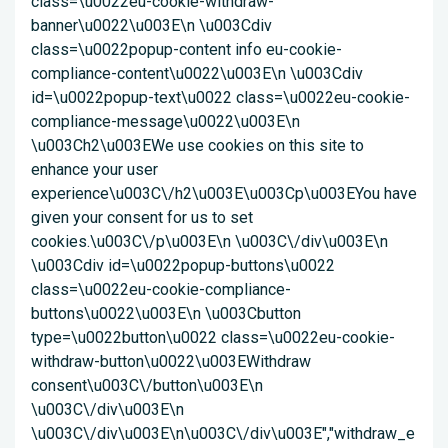
class=\u0022eu-cookie-withdraw-
banner\u0022\u003E\n \u003Cdiv
class=\u0022popup-content info eu-cookie-
compliance-content\u0022\u003E\n \u003Cdiv
id=\u0022popup-text\u0022 class=\u0022eu-cookie-
compliance-message\u0022\u003E\n
\u003Ch2\u003EWe use cookies on this site to
enhance your user
experience\u003C\/h2\u003E\u003Cp\u003EYou have
given your consent for us to set
cookies.\u003C\/p\u003E\n \u003C\/div\u003E\n
\u003Cdiv id=\u0022popup-buttons\u0022
class=\u0022eu-cookie-compliance-
buttons\u0022\u003E\n \u003Cbutton
type=\u0022button\u0022 class=\u0022eu-cookie-
withdraw-button\u0022\u003EWithdraw
consent\u003C\/button\u003E\n
\u003C\/div\u003E\n
\u003C\/div\u003E\n\u003C\/div\u003E","withdraw_e