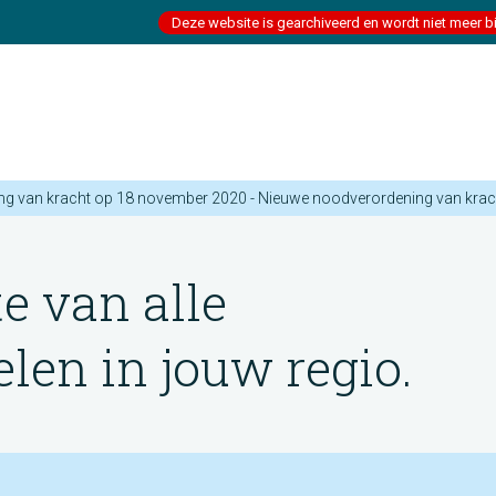
Deze website is gearchiveerd en wordt niet meer b
g van kracht op 18 november 2020 - Nieuwe noodverordening van kra
te van alle
en in jouw regio.